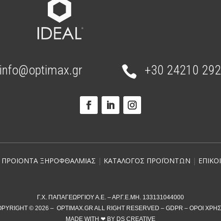
info@optimax.gr
+30 24210 29

|
ΠΡΟΙΟΝΤΑ ΞΗΡΟΦΘΑΛΜΙΑΣ
|
ΚΑΤΑΛΟΓΟΣ ΠΡΟΪΌΝΤΩΝ
|
ΕΠΙΚΟ
Γ.Χ. ΠΑΠΑΓΕΩΡΓΙΟΥ Α.Ε. – ΑΡ.Γ.Ε.ΜΗ. 133131044000
PYRIGHT © 2026 – OPTIMAX.GR ALL RIGHT RESERVED –
GDPR
–
ΌΡΟΙ ΧΡΉ
MADE WITH ❤︎
BY
DS CREATIVE