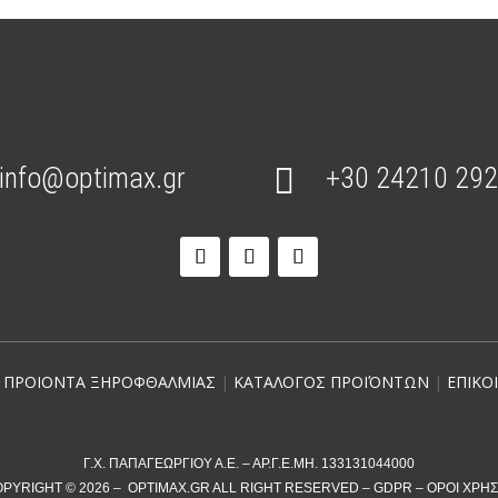
info@optimax.gr

+30 24210 29
|
ΠΡΟΙΟΝΤΑ ΞΗΡΟΦΘΑΛΜΙΑΣ
|
ΚΑΤΑΛΟΓΟΣ ΠΡΟΪΌΝΤΩΝ
|
ΕΠΙΚΟ
Γ.Χ. ΠΑΠΑΓΕΩΡΓΙΟΥ Α.Ε. – ΑΡ.Γ.Ε.ΜΗ. 133131044000
PYRIGHT © 2026 – OPTIMAX.GR ALL RIGHT RESERVED –
GDPR
–
ΌΡΟΙ ΧΡΉ